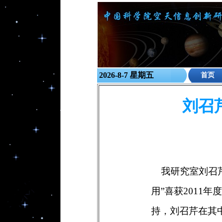
2026-8-7 星期五
首页
刘召
我研究室刘召芹
用”喜获2011
持，刘召芹在其